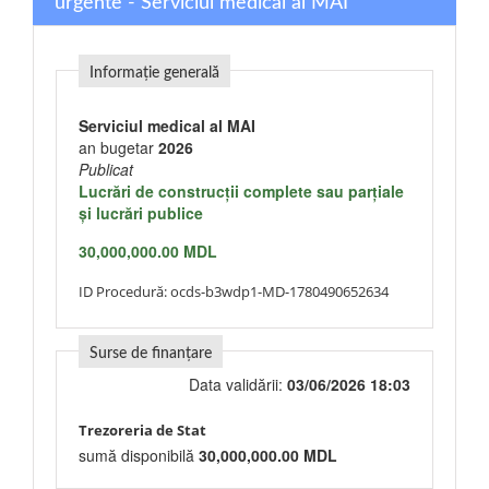
urgente - Serviciul medical al MAI
Informație generală
Serviciul medical al MAI
an bugetar
2026
Publicat
Lucrări de construcţii complete sau parţiale
şi lucrări publice
30,000,000.00 MDL
ID Procedură:
ocds-b3wdp1-MD-1780490652634
Surse de finanțare
Data validării:
03/06/2026 18:03
Trezoreria de Stat
sumă disponibilă
30,000,000.00 MDL