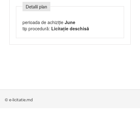
Detalii plan
perioada de achiziție
June
tip procedură:
Licitație deschisă
© e-licitatie.md