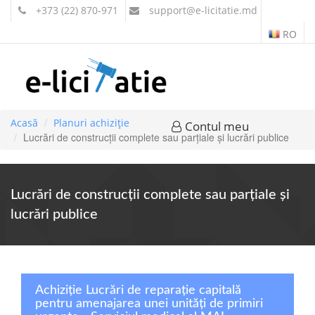
+373 (22) 870-971
support
@e-licitatie.md
RO
Acasă
Planuri achiziție
Contul meu
Lucrări de construcţii complete sau parţiale şi lucrări publice
Lucrări de construcţii complete sau parţiale şi
lucrări publice
Achiziție Lucrări de reparație capitală
pentru amenajarea unei unități de primiri