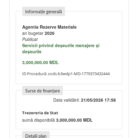
Informație generală
Agentia Rezerve Materiale
an bugetar
2026
Publicat
Servicii privind deşeurile menajere şi
deşeurile
3,000,000.00 MDL
ID Procedură:
ocds-b3wdp1-MD-1779373432444
Surse de finanțare
Data validării:
21/05/2026 17:58
Trezoreria de Stat
sumă disponibilă
3,000,000.00 MDL
Detalii plan