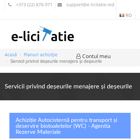
+373 (22) 870-971
support
@e-licitatie.md
RO
Acasă
Planuri achiziție
Contul meu
Servicii privind deşeurile menajere şi deşeurile
Servicii privind deşeurile menajere şi deşeurile
Achiziție Autocisternă pentru transport și
deservire biotoaletelor (WC) - Agentia
Rezerve Materiale