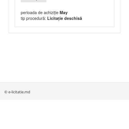
perioada de achiziție
May
tip procedură:
Licitație deschisă
© e-licitatie.md