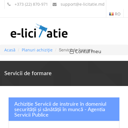
+373 (22) 870-971
support
@e-licitatie.md
RO
Servicii de formare
Acasă
Planuri achiziție
Contul meu
Servicii de formare
Achiziție Servicii de instruire în domeniul
securităţii şi sănătăţii în muncă - Agentia
Servicii Publice