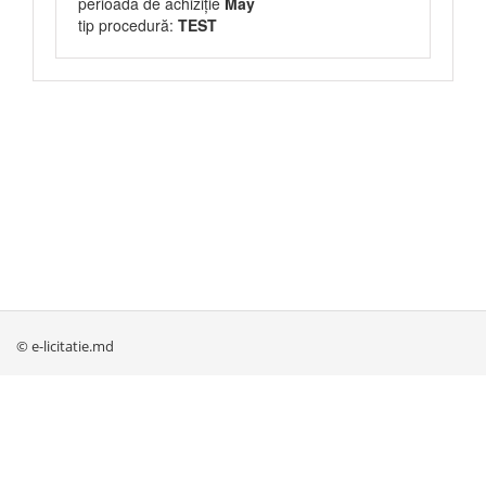
perioada de achiziție
May
tip procedură:
TEST
© e-licitatie.md