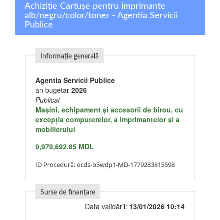
Achiziție Cartuşe pentru imprimante
alb/negru/color/toner - Agentia Servicii
Publice
Informație generală
Agentia Servicii Publice
an bugetar
2026
Publicat
Maşini, echipament şi accesorii de birou, cu
excepţia computerelor, a imprimantelor şi a
mobilierului
9,979,692.85 MDL
ID Procedură:
ocds-b3wdp1-MD-1779283815598
Surse de finanțare
Data validării:
13/01/2026 10:14