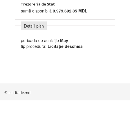
Trezoreria de Stat
sumă disponibilă
9,979,692.85 MDL
Detalii plan
perioada de achiziție
May
tip procedură:
Licitație deschisă
© e-licitatie.md