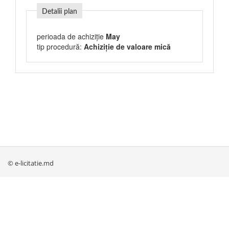
Detalii plan
perioada de achiziție
May
tip procedură:
Achiziție de valoare mică
© e-licitatie.md