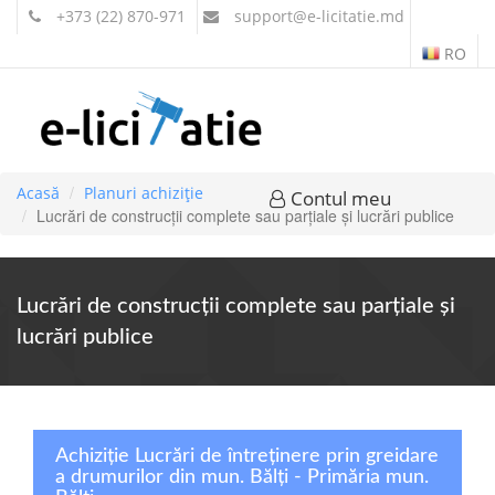
+373 (22) 870-971
support
@e-licitatie.md
RO
Acasă
Planuri achiziție
Contul meu
Lucrări de construcţii complete sau parţiale şi lucrări publice
Lucrări de construcţii complete sau parţiale şi
lucrări publice
Achiziție Lucrări de întreținere prin greidare
a drumurilor din mun. Bălți - Primăria mun.