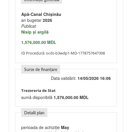
Informație generală
Apă-Canal Chişinău
an bugetar
2026
Publicat
Nisip şi argilă
1,576,000.00 MDL
ID Procedură:
ocds-b3wdp1-MD-1778757647308
Surse de finanțare
Data validării:
14/05/2026 16:06
Trezoreria de Stat
sumă disponibilă
1,576,000.00 MDL
Detalii plan
perioada de achiziție
May