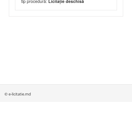
tip procedură:
Licitație deschisă
© e-licitatie.md