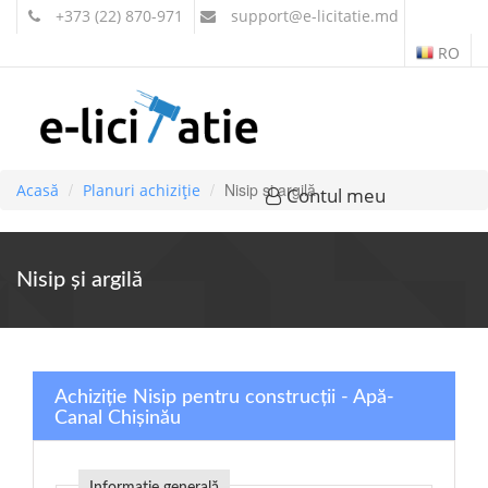
+373 (22) 870-971
support
@e-licitatie.md
RO
Nisip şi argilă
Acasă
Planuri achiziție
Contul meu
Nisip şi argilă
Achiziție Nisip pentru construcții - Apă-
Canal Chişinău