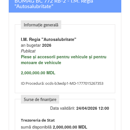
BOMAG BC 772 RB-2 - I.M. Regia
"Autosalubritate"
Informație generală
I.M. Regia "Autosalubritate"
an bugetar
2026
Publicat
Piese şi accesorii pentru vehicule şi pentru
motoare de vehicule
2,000,000.00 MDL
ID Procedură:
ocds-b3wdp1-MD-1777015267353
Surse de finanțare
Data validării:
24/04/2026 12:00
Trezoreria de Stat
sumă disponibilă
2,000,000.00 MDL