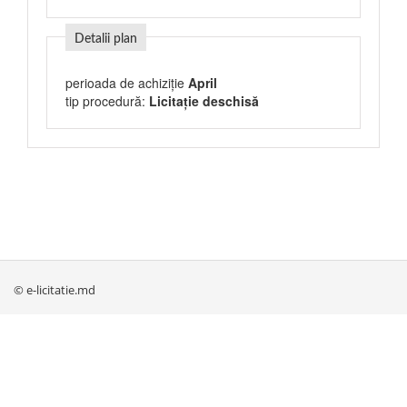
Detalii plan
perioada de achiziție
April
tip procedură:
Licitație deschisă
© e-licitatie.md