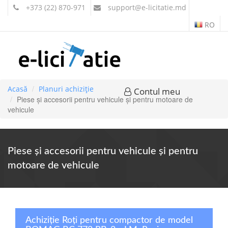
+373 (22) 870-971
support
@e-licitatie.md
RO
Acasă
Planuri achiziție
Contul meu
Piese şi accesorii pentru vehicule şi pentru motoare de
vehicule
Piese şi accesorii pentru vehicule şi pentru
motoare de vehicule
Achiziție Roți pentru compactor de model