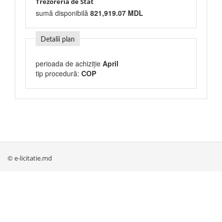
Trezoreria de Stat
sumă disponibilă
821,919.07 MDL
Detalii plan
perioada de achiziție
April
tip procedură:
COP
© e-licitatie.md