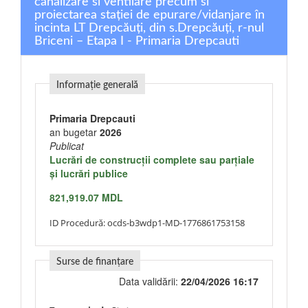
canalizare si ventilare precum si
proiectarea stației de epurare/vidanjare în
incinta LT Drepcăuți, din s.Drepcăuți, r-nul
Briceni – Etapa I - Primaria Drepcauti
Informație generală
Primaria Drepcauti
an bugetar
2026
Publicat
Lucrări de construcţii complete sau parţiale
şi lucrări publice
821,919.07 MDL
ID Procedură:
ocds-b3wdp1-MD-1776861753158
Surse de finanțare
Data validării:
22/04/2026 16:17