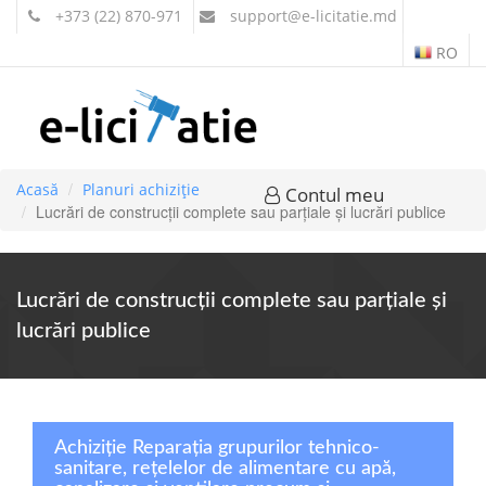
+373 (22) 870-971
support
@e-licitatie.md
RO
Acasă
Planuri achiziție
Contul meu
Lucrări de construcţii complete sau parţiale şi lucrări publice
Lucrări de construcţii complete sau parţiale şi
lucrări publice
Achiziție Reparația grupurilor tehnico-
sanitare, rețelelor de alimentare cu apă,