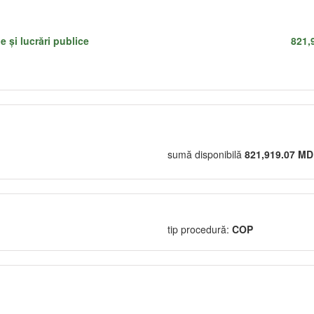
e şi lucrări publice
821,
sumă disponibilă
821,919.07 M
tip procedură:
COP