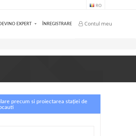
RO
Contul meu
DEVINO EXPERT
ÎNREGISTRARE
ilare precum si proiectarea stației de
pcauti