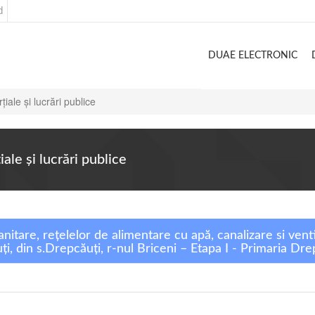
d
DUAE ELECTRONIC
iale şi lucrări publice
ale şi lucrări publice
anitare, rețelelor de alimentare cu apă, canalizare si vent
i, din s.Drepcăuți, r-nul Briceni – Etapa I - Primaria Dre