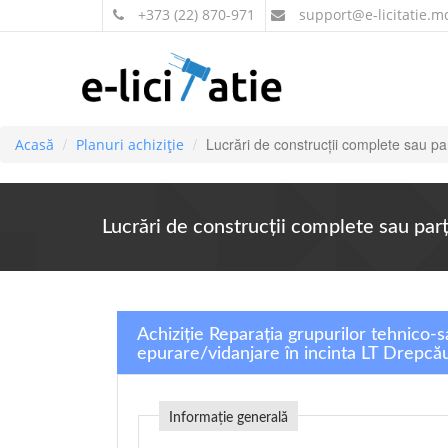
+373 (22) 870-971
support
@e-licitatie.m
Lucrări de construcţii complete sau parţ
Acasă
Planuri achiziție
Lucrări de construcţii complete sau parţi
Achiziție Reparația grupurilor tehnico-s
epurare/vidanjare în incinta LT Drepcăuț
Informație generală