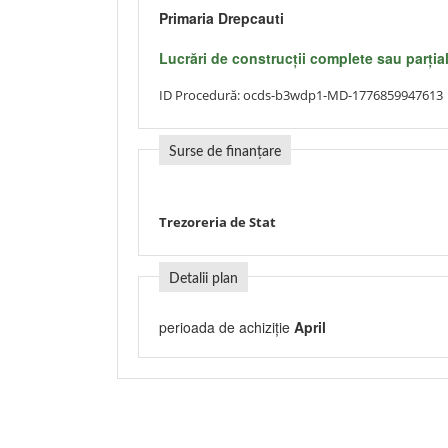
Primaria Drepcauti
Lucrări de construcţii complete sau parţial
ID Procedură:
ocds-b3wdp1-MD-1776859947613
Surse de finanțare
Trezoreria de Stat
Detalii plan
perioada de achiziție
April