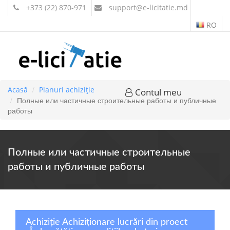
+373 (22) 870-971
support
@e-licitatie.md
RO
Acasă
Planuri achiziție
Contul meu
Полные или частичные строительные работы и публичные
работы
Полные или частичные строительные
работы и публичные работы
Achiziție Achiziționare lucrări din proect