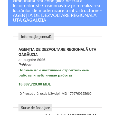
«Îmbunătățirea condițiilor de trai a
locuitorilor str.Cosmonavtov prin realizarea
lucrărilor de modernizare a infrastructurii» -
AGENȚIA DE DEZVOLTARE REGIONALĂ
UTA GĂGĂUZIA
Informație generală
AGENȚIA DE DEZVOLTARE REGIONALĂ UTA
GĂGĂUZIA
an bugetar
2026
Publicat
Полные или частичные строительные
работы и публичные работы
18,887,720.00 MDL
ID Procedură:
ocds-b3wdp1-MD-1776769555660
Surse de finanțare