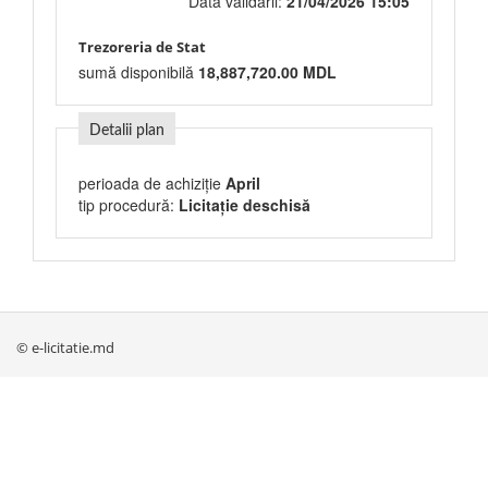
Data validării:
21/04/2026 15:05
Trezoreria de Stat
sumă disponibilă
18,887,720.00 MDL
Detalii plan
perioada de achiziție
April
tip procedură:
Licitație deschisă
© e-licitatie.md