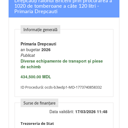
Drepcăuți raionul Briceni prin procurarea a
1020 de tomberoane a câte 120 litri -
Primaria Drepcauti
Informație generală
Primaria Drepcauti
an bugetar
2026
Publicat
Diverse echipamente de transport şi piese
de schimb
434,500.00 MDL
ID Procedură:
ocds-b3wdp1-MD-1773740858332
Surse de finanțare
Data validării:
17/03/2026 11:48
Trezoreria de Stat