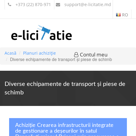
+373 (22) 870-971
support
@e-licitatie.md
RO
Acasă
Planuri achiziție
Contul meu
Diverse echipamente de transport şi piese de schimb
Diverse echipamente de transport şi piese de
schimb
Achiziție Crearea infrastructurii integrate
de gestionare a deșeurilor în satul