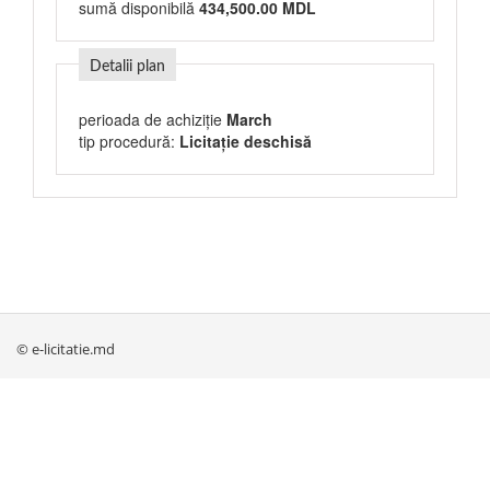
sumă disponibilă
434,500.00 MDL
Detalii plan
perioada de achiziție
March
tip procedură:
Licitație deschisă
© e-licitatie.md