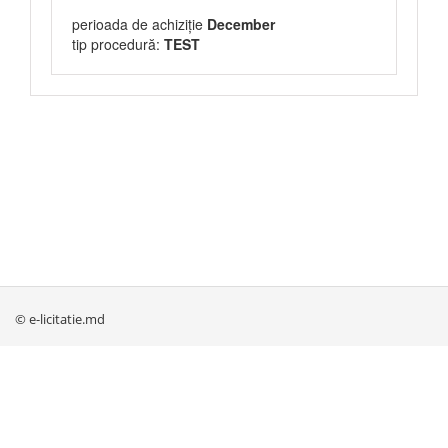
perioada de achiziție
December
tip procedură:
TEST
© e-licitatie.md