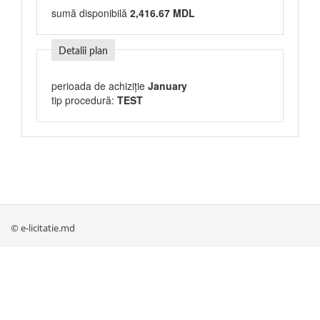
sumă disponibilă
2,416.67 MDL
Detalii plan
perioada de achiziție
January
tip procedură:
TEST
© e-licitatie.md