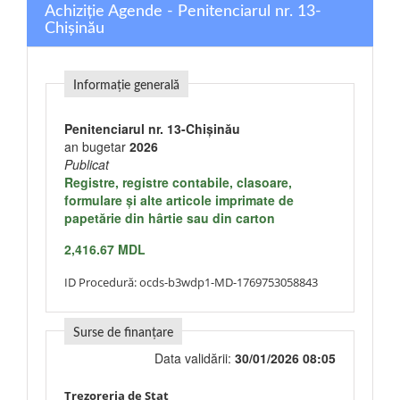
Achiziție Agende - Penitenciarul nr. 13-
Chișinău
Informație generală
Penitenciarul nr. 13-Chișinău
an bugetar
2026
Publicat
Registre, registre contabile, clasoare,
formulare şi alte articole imprimate de
papetărie din hârtie sau din carton
2,416.67 MDL
ID Procedură:
ocds-b3wdp1-MD-1769753058843
Surse de finanțare
Data validării:
30/01/2026 08:05
Trezoreria de Stat