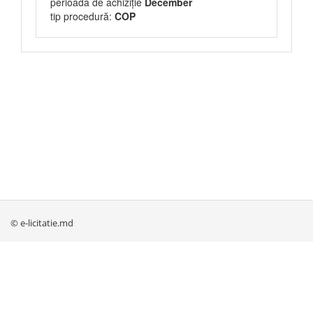
perioada de achiziție
December
tip procedură:
COP
© e-licitatie.md