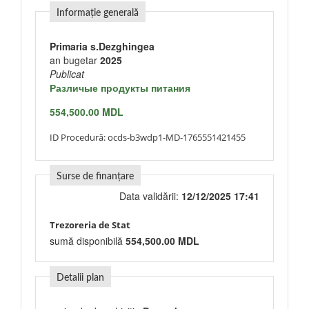
Informație generală
Primaria s.Dezghingea
an bugetar
2025
Publicat
Различые продукты питания
554,500.00 MDL
ID Procedură:
ocds-b3wdp1-MD-1765551421455
Surse de finanțare
Data validării:
12/12/2025 17:41
Trezoreria de Stat
sumă disponibilă
554,500.00 MDL
Detalii plan