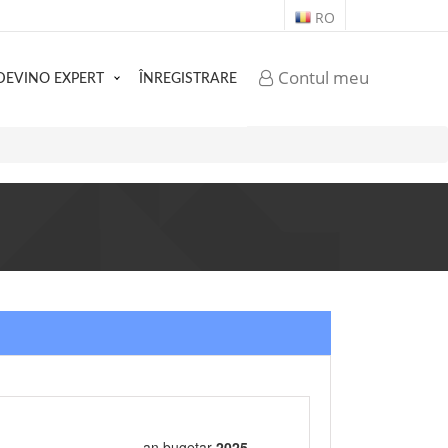
RO
Contul meu
DEVINO EXPERT
ÎNREGISTRARE
an bugetar
2025