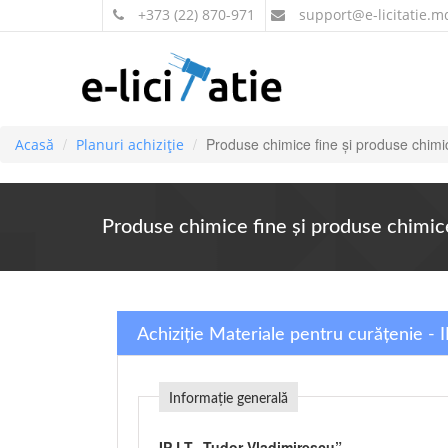
+373 (22) 870-971
support
@e-licitatie.m
Produse chimice fine şi produse chimi
Acasă
Planuri achiziție
Produse chimice fine şi produse chimic
Achiziție Materiale pentru curățenie - 
Informație generală
IP LT „Tudor Vladimirescu”