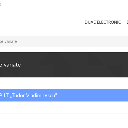
d
DUAE ELECTRONIC
ce variate
e variate
IP LT „Tudor Vladimirescu”