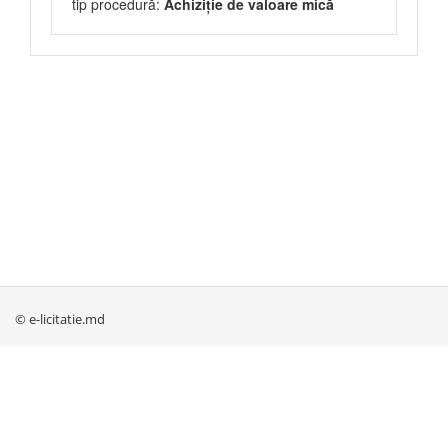
tip procedură:
Achiziție de valoare mică
© e-licitatie.md