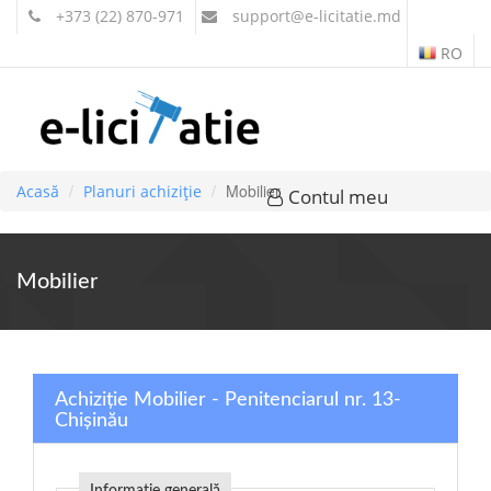
+373 (22) 870-971
support
@e-licitatie.md
RO
Mobilier
Acasă
Planuri achiziție
Contul meu
Mobilier
Achiziție Mobilier - Penitenciarul nr. 13-
Chișinău