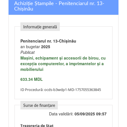
Achiziție Ștampile - Penitenciarul nr. 13-
Chișinău
Informație generală
Penitenciarul nr. 13-Chișinău
an bugetar
2025
Publicat
Maşini, echipament şi accesorii de birou, cu
excepţia computerelor, a imprimantelor şi a
mobilierului
633.34 MDL
ID Procedură:
ocds-b3wdp1-MD-1757055363845
Surse de finanțare
Data validării:
05/09/2025 09:57
Trezoreria de Stat