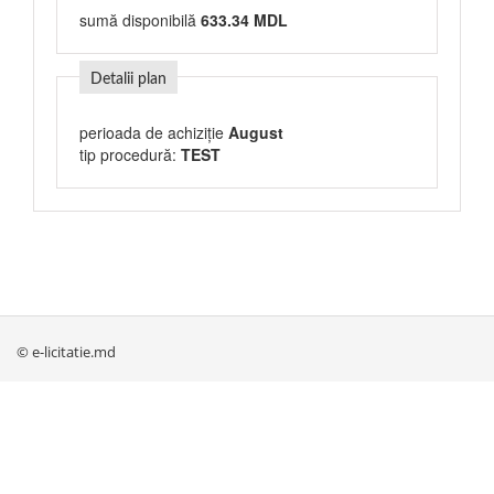
sumă disponibilă
633.34 MDL
Detalii plan
perioada de achiziție
August
tip procedură:
TEST
© e-licitatie.md