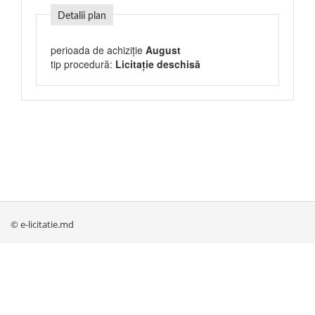
Detalii plan
perioada de achiziție
August
tip procedură:
Licitație deschisă
© e-licitatie.md