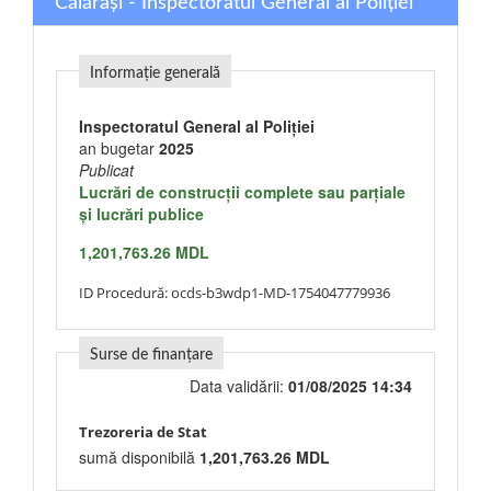
Călărași - Inspectoratul General al Poliției
Informație generală
Inspectoratul General al Poliției
an bugetar
2025
Publicat
Lucrări de construcţii complete sau parţiale
şi lucrări publice
1,201,763.26 MDL
ID Procedură:
ocds-b3wdp1-MD-1754047779936
Surse de finanțare
Data validării:
01/08/2025 14:34
Trezoreria de Stat
sumă disponibilă
1,201,763.26 MDL