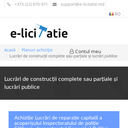
+373 (22) 870-971
support
@e-licitatie.md
RO
Acasă
Planuri achiziție
Contul meu
Lucrări de construcţii complete sau parţiale şi lucrări publice
Lucrări de construcţii complete sau parţiale şi
lucrări publice
Achiziție Lucrări de reparație capitală a
acoperișului Inspectoratului de poliție