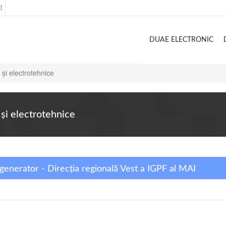
d
DUAE ELECTRONIC
 şi electrotehnice
şi electrotehnice
generator - Direcția regională Vest a IGPF al MAI