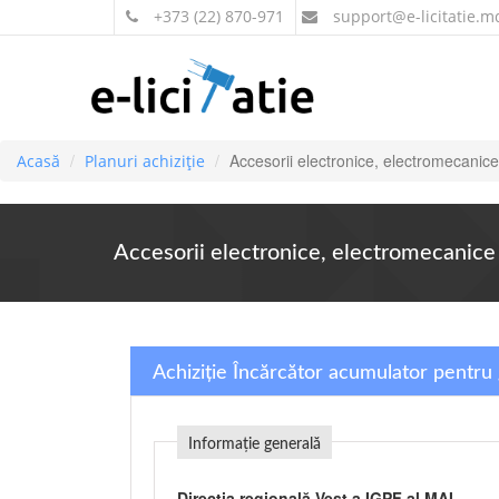
+373 (22) 870-971
support
@e-licitatie.m
Accesorii electronice, electromecanice
Acasă
Planuri achiziție
Accesorii electronice, electromecanice 
Achiziție Încărcător acumulator pentru 
Informație generală
Direcția regională Vest a IGPF al MAI