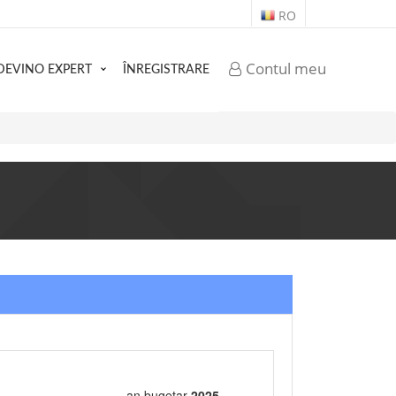
RO
Contul meu
DEVINO EXPERT
ÎNREGISTRARE
an bugetar
2025