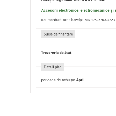
Accesorii electronice, electromecanice şi 
ID Procedură:
ocds-b3wdp1-MD-1752576024723
Surse de finanțare
Trezoreria de Stat
Detalii plan
perioada de achiziție
April