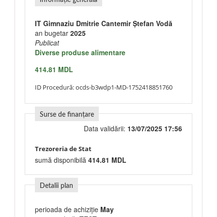
Informație generală
IT Gimnaziu Dmitrie Cantemir Ștefan Vodă
an bugetar
2025
Publicat
Diverse produse alimentare
414.81 MDL
ID Procedură:
ocds-b3wdp1-MD-1752418851760
Surse de finanțare
Data validării:
13/07/2025 17:56
Trezoreria de Stat
sumă disponibilă
414.81 MDL
Detalii plan
perioada de achiziție
May