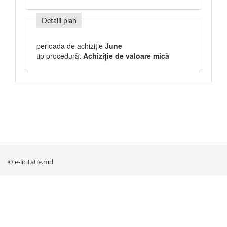
Detalii plan
perioada de achiziție
June
tip procedură:
Achiziție de valoare mică
© e-licitatie.md