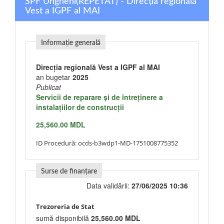
SPF Ungheni(REPETAT) - Direcția regională
Vest a IGPF al MAI
Informație generală
Direcția regională Vest a IGPF al MAI
an bugetar
2025
Publicat
Servicii de reparare şi de întreţinere a
instalaţiilor de construcţii
25,560.00 MDL
ID Procedură:
ocds-b3wdp1-MD-1751008775352
Surse de finanțare
Data validării:
27/06/2025 10:36
Trezoreria de Stat
sumă disponibilă
25,560.00 MDL