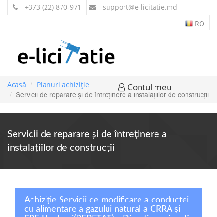
+373 (22) 870-971
support
@e-licitatie.md
RO
Acasă
Planuri achiziție
Contul meu
Servicii de reparare şi de întreţinere a instalaţiilor de construcţii
Servicii de reparare şi de întreţinere a
instalaţiilor de construcţii
Achiziție Servicii de modificare a conductei
cu alimentare a gazului natural a CRRA şi