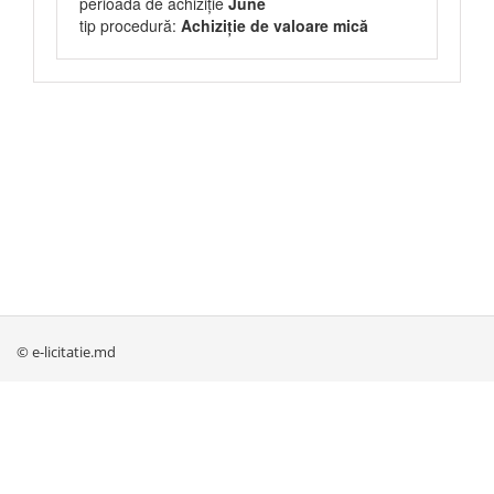
perioada de achiziție
June
tip procedură:
Achiziție de valoare mică
© e-licitatie.md