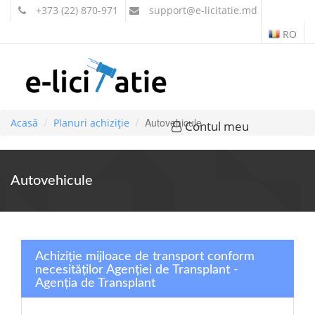
+373 (22) 870-971
support
@e-licitatie.md
RO
Autovehicule
Acasă
Planuri achiziție
Contul meu
Autovehicule
Achiziție mijloace de transport conform
necesităților Agenției de Transplant -
Agenţia de Transplant