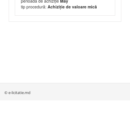
perioada de achiziție
May
tip procedură:
Achiziție de valoare mică
© e-licitatie.md