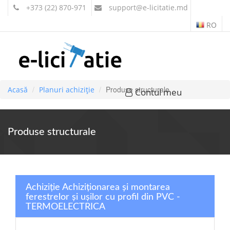
+373 (22) 870-971
support
@e-licitatie.md
RO
Produse structurale
Acasă
Planuri achiziție
Contul meu
Produse structurale
Achiziție Achiziționarea și montarea
ferestrelor și ușilor cu profil din PVC -
TERMOELECTRICA