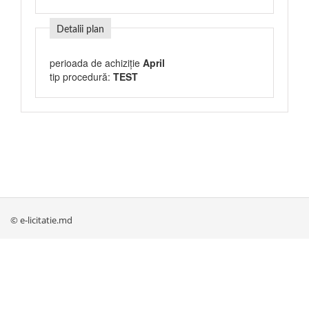
Detalii plan
perioada de achiziție
April
tip procedură:
TEST
© e-licitatie.md