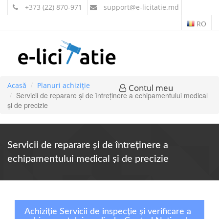
+373 (22) 870-971
support
@e-licitatie.md
RO
Acasă
Planuri achiziție
Contul meu
Servicii de reparare şi de întreţinere a echipamentului medical
şi de precizie
Servicii de reparare şi de întreţinere a
echipamentului medical şi de precizie
Achiziție Servicii de inspecție și verificare a