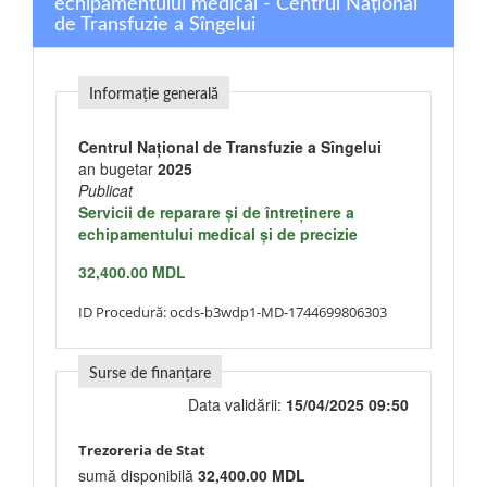
echipamentului medical - Centrul Național
de Transfuzie a Sîngelui
Informație generală
Centrul Național de Transfuzie a Sîngelui
an bugetar
2025
Publicat
Servicii de reparare şi de întreţinere a
echipamentului medical şi de precizie
32,400.00 MDL
ID Procedură:
ocds-b3wdp1-MD-1744699806303
Surse de finanțare
Data validării:
15/04/2025 09:50
Trezoreria de Stat
sumă disponibilă
32,400.00 MDL