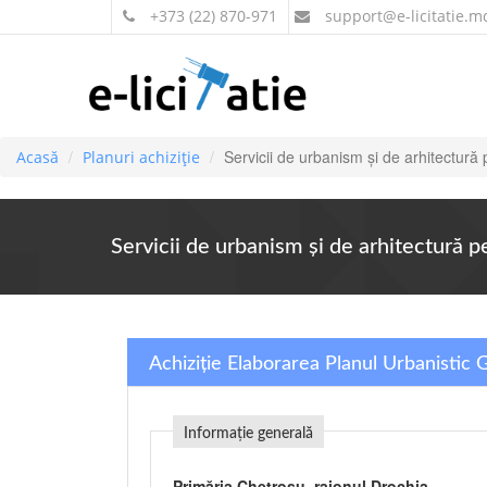
+373 (22) 870-971
support
@e-licitatie.m
Servicii de urbanism şi de arhitectură 
Acasă
Planuri achiziție
Servicii de urbanism şi de arhitectură p
Achiziție Elaborarea Planul Urbanistic 
Informație generală
Primăria Chetrosu, raionul Drochia