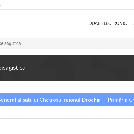
d
DUAE ELECTRONIC
peisagistică
eisagistică
General al satului Chetrosu, raionul Drochia” - Primăria C