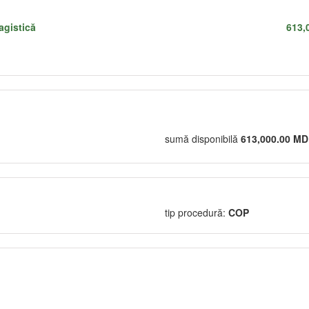
agistică
613,
sumă disponibilă
613,000.00 M
tip procedură:
COP