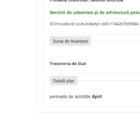
Servicii de urbanism şi de arhitectură peis
ID Procedură:
ocds-b3wdp1-MD-1744267835984
Surse de finanțare
Trezoreria de Stat
Detalii plan
perioada de achiziție
April