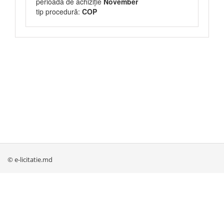
perioada de achiziție
November
tip procedură:
COP
© e-licitatie.md