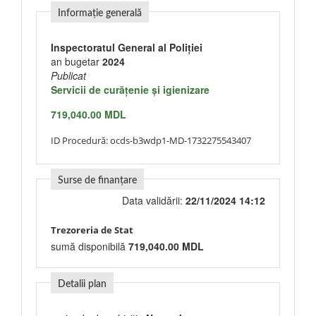
Informație generală
Inspectoratul General al Poliției
an bugetar
2024
Publicat
Servicii de curăţenie şi igienizare
719,040.00 MDL
ID Procedură:
ocds-b3wdp1-MD-1732275543407
Surse de finanțare
Data validării:
22/11/2024 14:12
Trezoreria de Stat
sumă disponibilă
719,040.00 MDL
Detalii plan