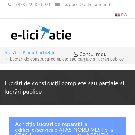
+373 (22) 870-971
support
@e-licitatie.md
RO
Acasă
Planuri achiziție
Contul meu
Lucrări de construcţii complete sau parţiale şi lucrări publice
Lucrări de construcţii complete sau parţiale şi
lucrări publice
Achiziție Lucrări de reparații la
edificiile/serviciile ATAS NORD-VEST și a