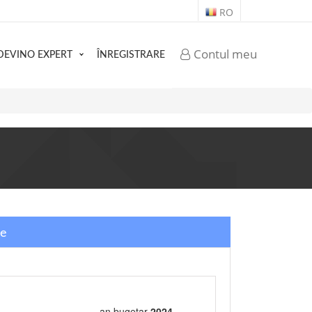
RO
Contul meu
DEVINO EXPERT
ÎNREGISTRARE
re
an bugetar
2024