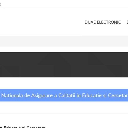
d
DUAE ELECTRONIC
a Nationala de Asigurare a Calitatii in Educatie si Cerceta
in Educatie si Cercetare