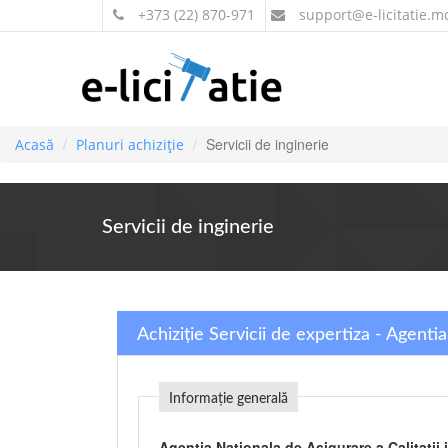
+373 (22) 870-971
support
@e-licitatie.m
Servicii de inginerie
Acasă
Planuri achiziție
Servicii de inginerie
Achiziție Servicii de expertiza - Agenti
Informație generală
Agentia Nationala de Asigurare a Calitatii 