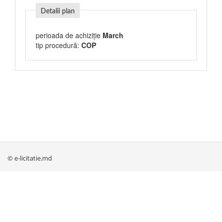
Detalii plan
perioada de achiziție
March
tip procedură:
COP
© e-licitatie.md