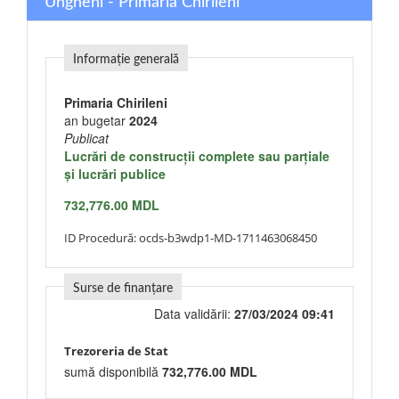
Ungheni - Primaria Chirileni
Informație generală
Primaria Chirileni
an bugetar
2024
Publicat
Lucrări de construcţii complete sau parţiale
şi lucrări publice
732,776.00 MDL
ID Procedură:
ocds-b3wdp1-MD-1711463068450
Surse de finanțare
Data validării:
27/03/2024 09:41
Trezoreria de Stat
sumă disponibilă
732,776.00 MDL