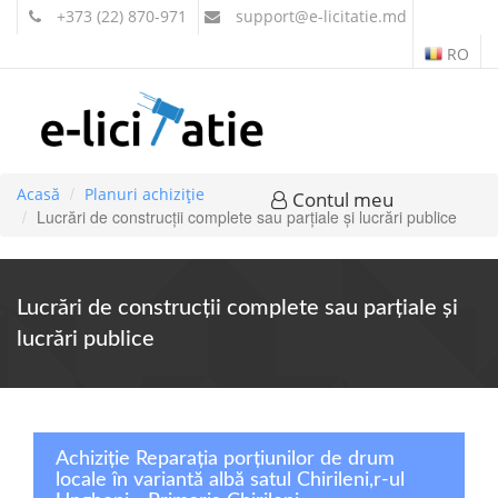
+373 (22) 870-971
support
@e-licitatie.md
RO
Acasă
Planuri achiziție
Contul meu
Lucrări de construcţii complete sau parţiale şi lucrări publice
Lucrări de construcţii complete sau parţiale şi
lucrări publice
Achiziție Reparația porțiunilor de drum
locale în variantă albă satul Chirileni,r-ul