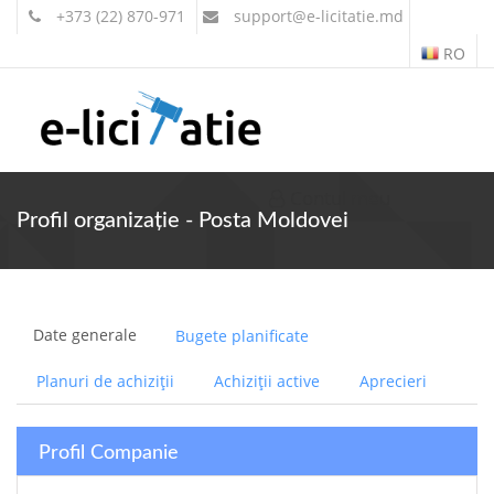
+373 (22) 870-971
support
@e-licitatie.md
RO
Contul meu
Profil organizație - Posta Moldovei
Date generale
Bugete planificate
Planuri de achiziții
Achiziții active
Aprecieri
Profil Companie