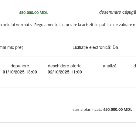
desemnare câștigă
450,000.00
MDL
ța actului normativ: Regulamentul cu privire la achizițiile publice de valoare
mai mic preț
Licitiație electronică: Da
depunere
deschidere oferte
analiză
d
01/10/2025 13:00
02/10/2025 11:00
suma planificată
450,000.00 MDL