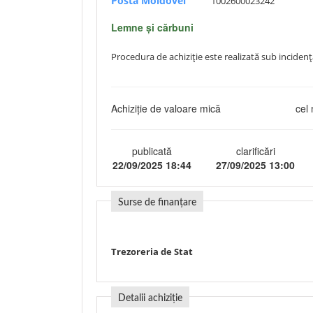
Posta Moldovei
1002600023242
Lemne și cărbuni
Procedura de achiziție este realizată sub inciden
Achiziție de valoare mică
cel 
publicată
clarificări
22/09/2025 18:44
27/09/2025 13:00
Surse de finanțare
Trezoreria de Stat
Detalii achiziție