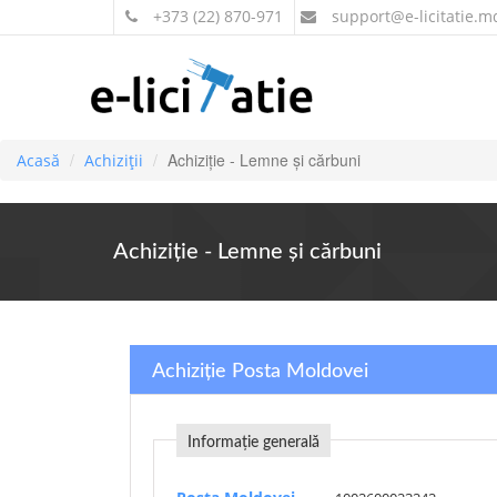
+373 (22) 870-971
support
@e-licitatie.m
Achiziție - Lemne și cărbuni
Acasă
Achiziții
Achiziție - Lemne și cărbuni
Achiziție Posta Moldovei
Informație generală