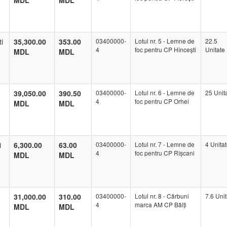
MDL
MDL
i
35,300.00
353.00
03400000-
Lotul nr. 5 - Lemne de
22.5
4
foc pentru CP Hîncești
Unitate
MDL
MDL
39,050.00
390.50
03400000-
Lotul nr. 6 - Lemne de
25 Unit
4
foc pentru CP Orhei
MDL
MDL
i
6,300.00
63.00
03400000-
Lotul nr. 7 - Lemne de
4 Unita
4
foc pentru CP Rîșcani
MDL
MDL
31,000.00
310.00
03400000-
Lotul nr. 8 - Cărbuni
7.6 Unit
4
marca AM CP Bălți
MDL
MDL