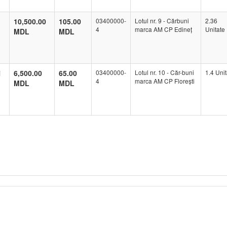
10,500.00
105.00
03400000-
Lotul nr. 9 - Cărbuni
2.36
4
marca AM CP Edineț
Unitate
MDL
MDL
i
6,500.00
65.00
03400000-
Lotul nr. 10 - Căr-buni
1.4 Unit
4
marca AM CP Florești
MDL
MDL