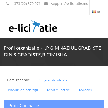
+373 (22) 870-971
support
@e-licitatie.md
RO
Contul meu
Profil organizație - I.P.GIMNAZIUL GRADISTE
DIN S.GRADISTE,R.CIMISLIA
Date generale
Bugete planificate
Planuri de achiziții
Achiziții active
Aprecieri
Profil Companie