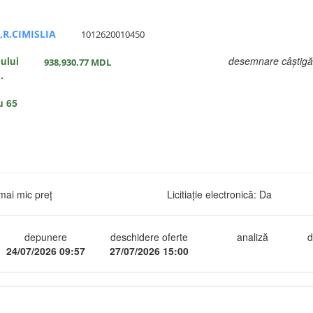
,R.CIMISLIA
1012620010450
ului
desemnare câștigă
938,930.77
MDL
.
.
u 65
mai mic preț
Licitiație electronică: Da
depunere
deschidere oferte
analiză
d
24/07/2026 09:57
27/07/2026 15:00