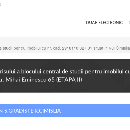
d
DUAE ELECTRONIC
e studii pentru imobilui cu nr. cad. 2918110.327.01 situat in r-ul Cimisl
risului a blocului central de studii pentru imobilui 
str. Mihai Eminescu 65 (ETAPA II)
IN S.GRADISTE,R.CIMISLIA