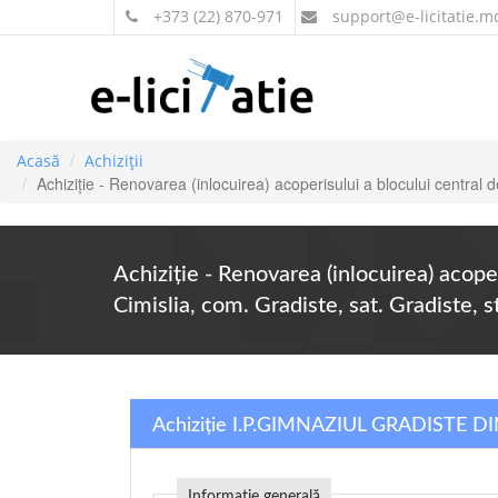
+373 (22) 870-971
support
@e-licitatie.m
Acasă
Achiziții
Achiziție - Renovarea (inlocuirea) acoperisului a blocului central d
Achiziție - Renovarea (inlocuirea) acope
Cimislia, com. Gradiste, sat. Gradiste, 
Achiziție I.P.GIMNAZIUL GRADISTE D
Informație generală