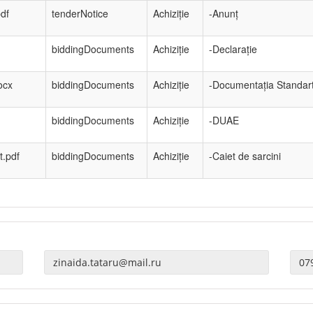
df
tenderNotice
Achiziție
-Anunț
biddingDocuments
Achiziție
-Declarație
ocx
biddingDocuments
Achiziție
-Documentația Standar
biddingDocuments
Achiziție
-DUAE
t.pdf
biddingDocuments
Achiziție
-Caiet de sarcini