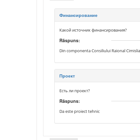
Финансирование
Какой источник финансирования?
Răspuns:
Din componenta Consiliului Raional Cimisli
Проект
Есть ли проект?
Răspuns:
Da este proiect tehnic