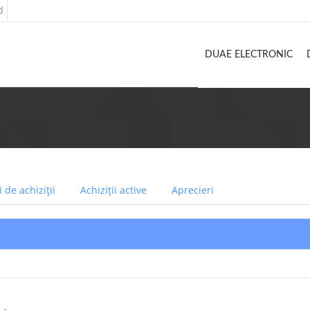
d
DUAE ELECTRONIC
 de achiziții
Achiziții active
Aprecieri