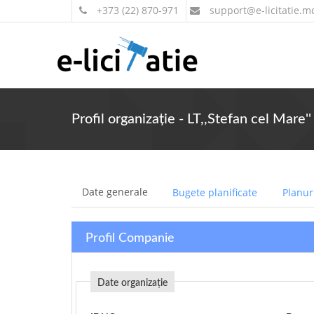
+373 (22) 870-971
support
@e-licitatie.m
Profil organizație - LT,,Stefan cel Mare''
Date generale
Bugete planificate
Planuri
Profil Companie
Date organizație