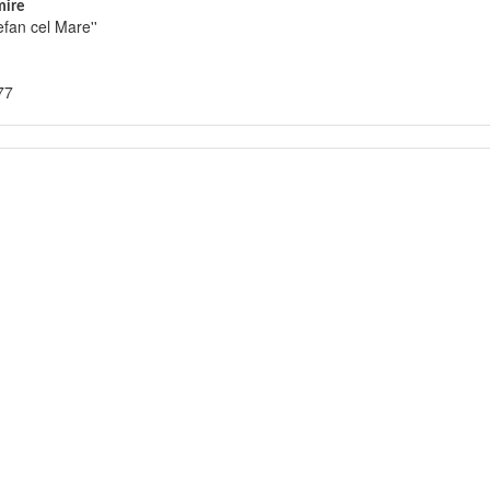
ire
efan cel Mare''
77