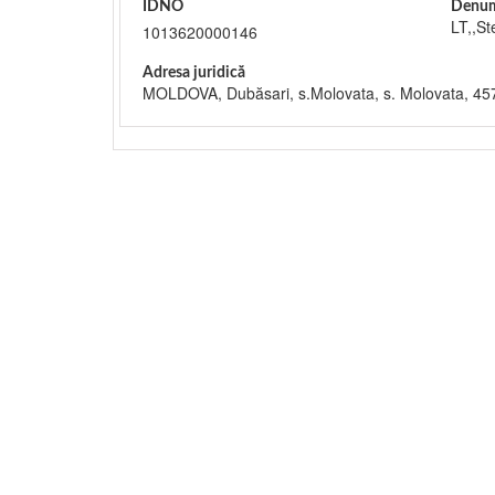
IDNO
Denum
LT,,St
1013620000146
Adresa juridică
MOLDOVA, Dubăsari, s.Molovata, s. Molovata, 45