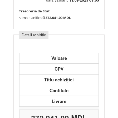
data validării:
11/09/2023 09:05
Trezoreria de Stat
suma planificată
372,041.00 MDL
Detalii achiziție
Valoare
CPV
Titlu achiziției
Cantitate
Livrare
372,041.00 MDL