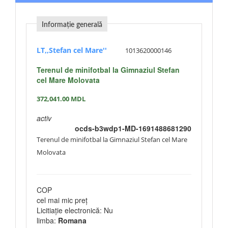
Informație generală
LT,,Stefan cel Mare''
1013620000146
Terenul de minifotbal la Gimnaziul Stefan
cel Mare Molovata
372,041.00
MDL
activ
ocds-b3wdp1-MD-1691488681290
Terenul de minifotbal la Gimnaziul Stefan cel Mare
Molovata
COP
cel mai mic preț
Licitiație electronică: Nu
limba:
Romana