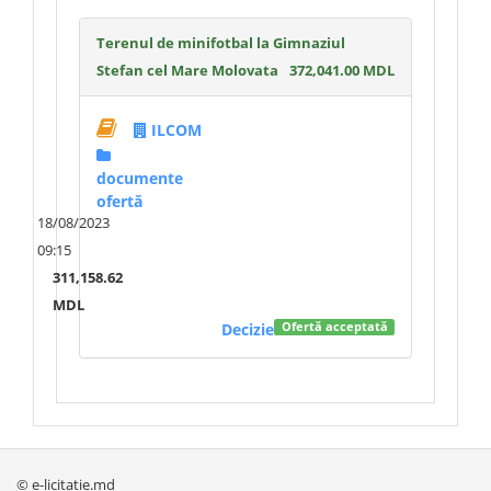
Terenul de minifotbal la Gimnaziul
Stefan cel Mare Molovata
372,041.00 MDL
ILCOM
documente
ofertă
18/08/2023
09:15
311,158.62
MDL
Decizie
Ofertă acceptată
© e-licitatie.md