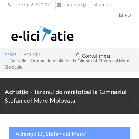
+373 (22) 870-971
support
@e-licitatie.md
RO
Acasă
Achiziții
Contul meu
Achiziție - Terenul de minifotbal la Gimnaziul Stefan cel Mare
Molovata
Achiziție - Terenul de minifotbal la Gimnaziul
Stefan cel Mare Molovata
Achiziție LT,,Stefan cel Mare''