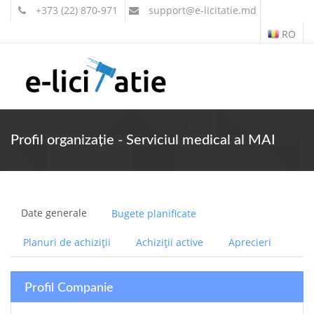
+373 (22) 870-971
support
@e-licitatie.md
RO
Contul meu
Profil organizație - Serviciul medical al MAI
Date generale
Bugete planificate
Planuri de achiziții
Achiziții active
Aprecieri
Profil Companie