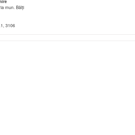
ire
ia mun. Bălți
.1, 3106