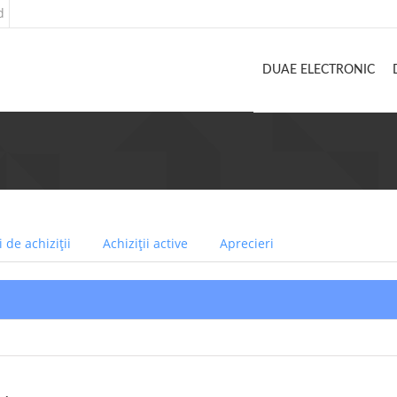
d
DUAE ELECTRONIC
 de achiziții
Achiziții active
Aprecieri