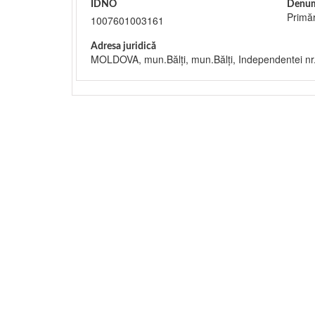
IDNO
Denum
Primăr
1007601003161
Adresa juridică
MOLDOVA, mun.Bălţi, mun.Bălţi, Independentei nr