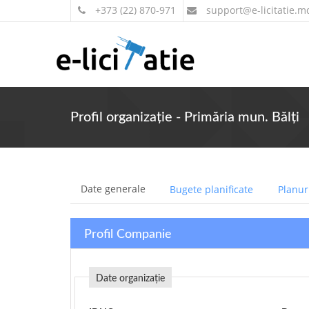
+373 (22) 870-971
support
@e-licitatie.m
Profil organizație - Primăria mun. Bălți
Date generale
Bugete planificate
Planuri
Profil Companie
Date organizație