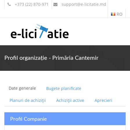
+373 (22) 870-971
support
@e-licitatie.md
RO
Contul meu
Profil organizație - Primăria Cantemir
Date generale
Bugete planificate
Planuri de achiziții
Achiziții active
Aprecieri
Profil Companie