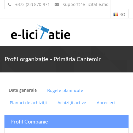
+373 (22) 870-971
support
@e-licitatie.md
RO
Contul meu
Profil organizație - Primăria Cantemir
Date generale
Bugete planificate
Planuri de achiziții
Achiziții active
Aprecieri
Profil Companie