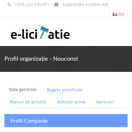
+373 (22) 870-971
support
@e-licitatie.md
RO
Contul meu
Profil organizație - Nouconst
Date generale
Bugete planificate
Planuri de achiziții
Achiziții active
Aprecieri
Profil Companie