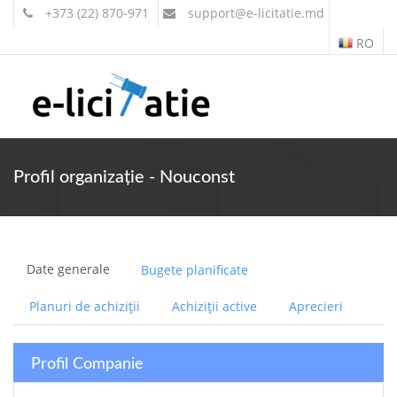
+373 (22) 870-971
support
@e-licitatie.md
RO
Contul meu
Profil organizație - Nouconst
Date generale
Bugete planificate
Planuri de achiziții
Achiziții active
Aprecieri
Profil Companie