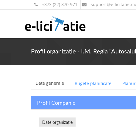
+373 (22) 870-971
support
@e-licitatie.m
Profil organizație - I.M. Regia "Autosalu
Date generale
Bugete planificate
Planuri
Profil Companie
Date organizație