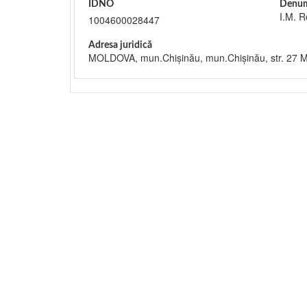
IDNO
Denum
I.M. R
1004600028447
Adresa juridică
MOLDOVA, mun.Chişinău, mun.Chişinău, str. 27 M