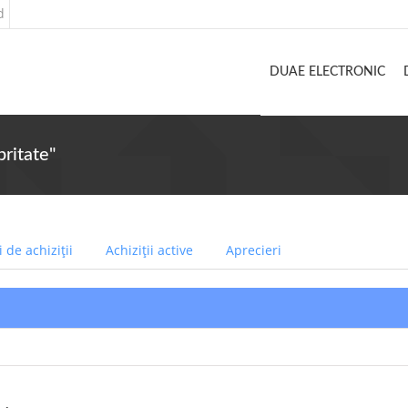
d
DUAE ELECTRONIC
britate"
 de achiziții
Achiziții active
Aprecieri