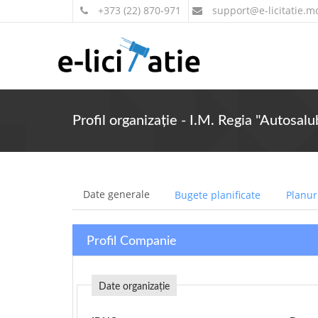
+373 (22) 870-971
support
@e-licitatie.m
Profil organizație - I.M. Regia "Autosalu
Date generale
Bugete planificate
Planuri
Profil Companie
Date organizație