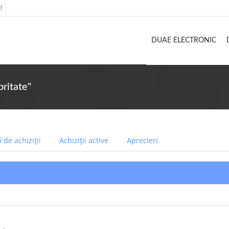
d
DUAE ELECTRONIC
britate"
 de achiziții
Achiziții active
Aprecieri