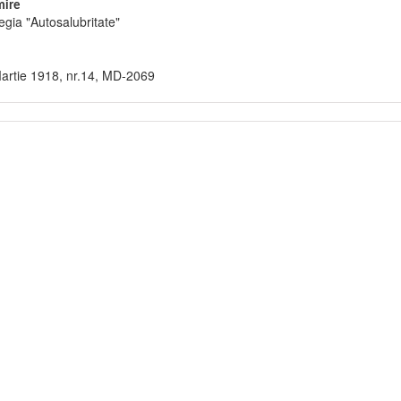
ire
egia "Autosalubritate"
artie 1918, nr.14, MD-2069