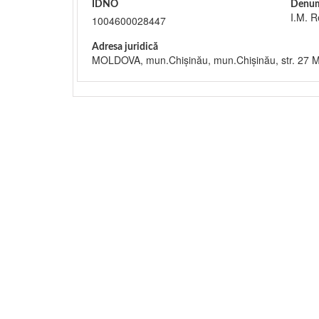
IDNO
Denum
I.M. R
1004600028447
Adresa juridică
MOLDOVA, mun.Chişinău, mun.Chişinău, str. 27 M