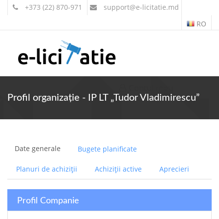
+373 (22) 870-971
support
@e-licitatie.md
RO
Contul meu
Profil organizație - IP LT „Tudor Vladimirescu”
Date generale
Bugete planificate
Planuri de achiziții
Achiziții active
Aprecieri
Profil Companie