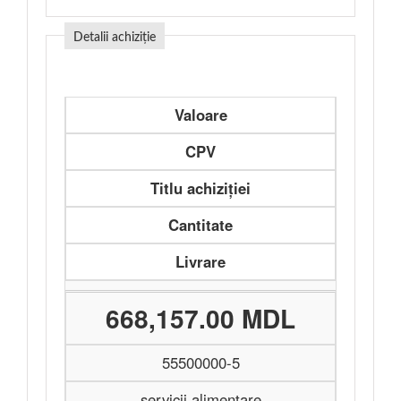
Detalii achiziție
Valoare
CPV
Titlu achiziției
Cantitate
Livrare
668,157.00 MDL
55500000-5
servicii alimentare