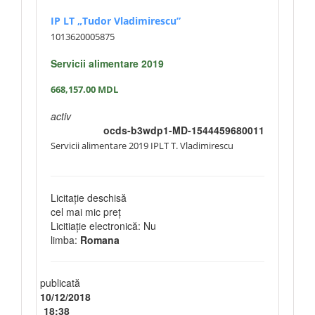
IP LT „Tudor Vladimirescu”
1013620005875
Servicii alimentare 2019
668,157.00
MDL
activ
ocds-b3wdp1-MD-1544459680011
Servicii alimentare 2019 IPLT T. Vladimirescu
Licitație deschisă
cel mai mic preț
Licitiație electronică: Nu
limba:
Romana
publicată
10/12/2018
18:38