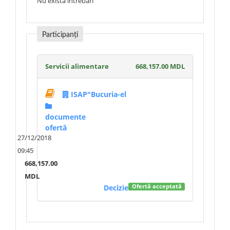
Nu există întrebări
Participanți
Servicii alimentare
668,157.00 MDL
ISAP"Bucuria-el
documente
ofertă
27/12/2018
09:45
668,157.00
MDL
Decizie
Ofertă acceptată