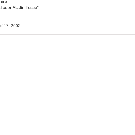
ire
„Tudor Vladimirescu”
nr.17, 2002