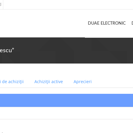
d
DUAE ELECTRONIC
rescu”
 de achiziții
Achiziții active
Aprecieri