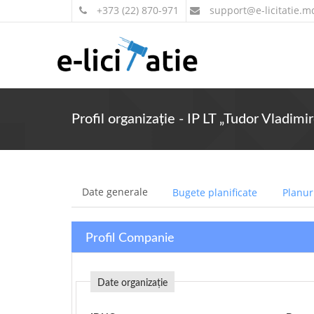
+373 (22) 870-971
support
@e-licitatie.m
Profil organizație - IP LT „Tudor Vladimi
Date generale
Bugete planificate
Planuri
Profil Companie
Date organizație