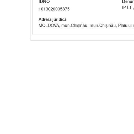
IDNO
Denum
IP LT 
1013620005875
Adresa juridică
MOLDOVA, mun.Chişinău, mun.Chişinău, Plaiului 