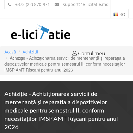
+373 (22) 870-971
support
@e-licitatie.md
RO
Acasă
Achiziții
Contul meu
Achiziție - Achiziționarea servicii de mentenanță și reparația a
dispozitivelor medicale pentru semestrul II, conform necesitaților
IMSP AMT Rîșcani pentru anul 2026
Achiziție - Achiziționarea servicii de
mentenanță și reparația a dispozitivelor
medicale pentru semestrul II, conform
necesitaților IMSP AMT Rîșcani pentru anul
2026