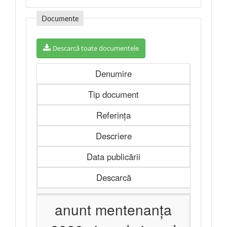
Documente
Descarcă toate documentele
Denumire
Tip document
Referința
Descriere
Data publicării
Descarcă
anunt mentenanța