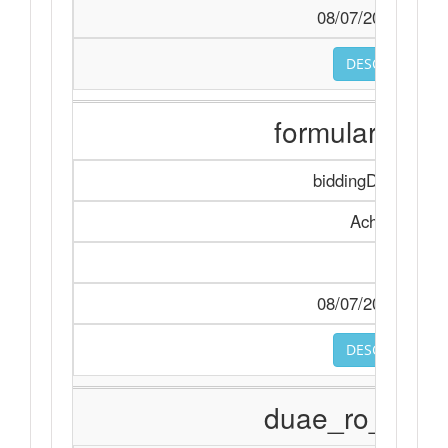
08/07/2026 08:34
DESCARCA
formularele_.
biddingDocument
Achiziție
-
08/07/2026 08:34
DESCARCA
duae_ro_0 (1)