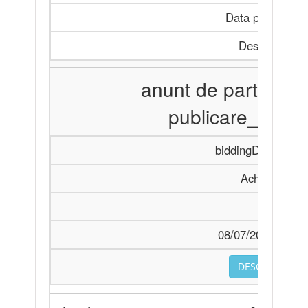
Data publicării
Descarcă
anunt de participa
publicare_.sign
biddingDocument
Achiziție
-
08/07/2026 08:34
DESCARCA