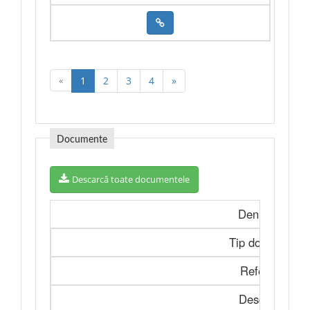
«
1
2
3
4
»
Documente
Descarcă toate documentele
Denumire
Tip document
Referința
Descriere