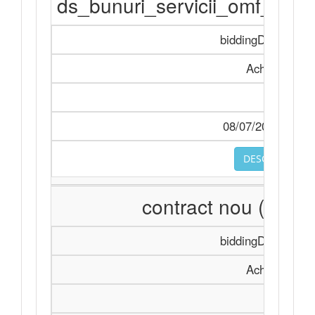
ds_bunuri_servicii_omf_11
biddingDocument
Achiziție
-
08/07/2026 08:34
DESCARCA
contract nou (rectif
biddingDocument
Achiziție
-