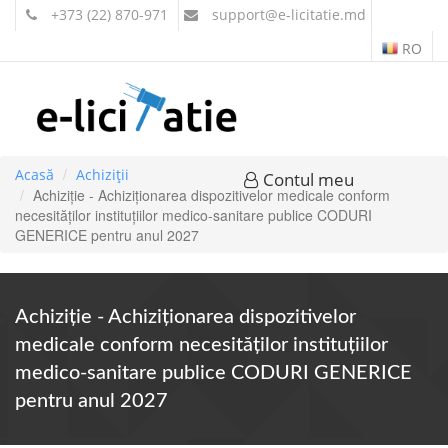
+373 (22) 870-971
support
@e-licitatie.md
RO
Acasă
Achiziții
Contul meu
Achiziție - Achiziționarea dispozitivelor medicale conform
necesităților instituțiilor medico-sanitare publice CODURI
GENERICE pentru anul 2027
Achiziție - Achiziționarea dispozitivelor
medicale conform necesităților instituțiilor
medico-sanitare publice CODURI GENERICE
pentru anul 2027