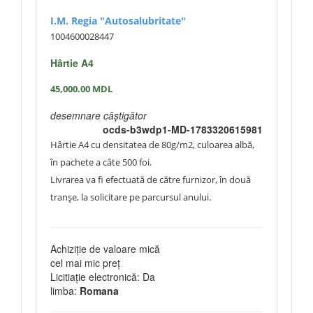
I.M. Regia "Autosalubritate"
1004600028447
Hârtie A4
45,000.00
MDL
desemnare câștigător
ocds-b3wdp1-MD-1783320615981
Hârtie A4 cu densitatea de 80g/m2, culoarea albă,
în pachete a câte 500 foi.
Livrarea va fi efectuată de către furnizor, în două
tranșe, la solicitare pe parcursul anului.
Achiziție de valoare mică
cel mai mic preț
Licitiație electronică: Da
limba:
Romana