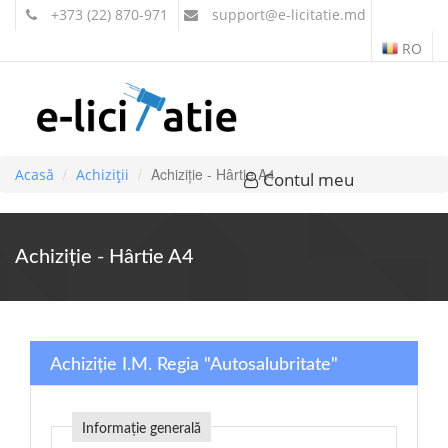
+373 (22) 870-971
support
@e-licitatie.md
RO
Achiziție - Hârtie A4
Acasă
Achiziții
Contul meu
Achiziție - Hârtie A4
Achiziție I.M. Regia "Autosalubritate"
Informație generală