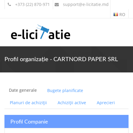
+373 (22) 870-971
support
@e-licitatie.md
RO
Contul meu
Profil organizație - CARTNORD PAPER SRL
Date generale
Bugete planificate
Planuri de achiziții
Achiziții active
Aprecieri
Profil Companie